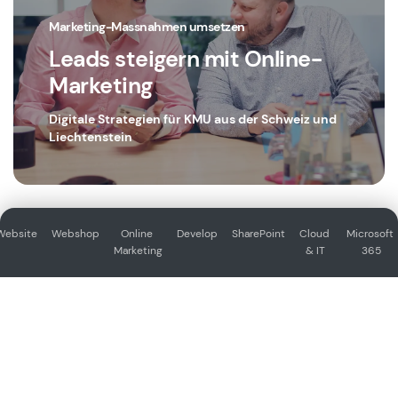
Marketing-Massnahmen umsetzen
Leads steigern mit Online-
Marketing
Digitale Strategien für KMU aus der Schweiz und
Liechtenstein
Website
Webshop
Online 
Develop
SharePoint
Cloud 
Microsoft 
Marketing
& IT
365
IT outsourcen
Cloud- und IT-Lösungen vom