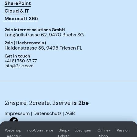
SharePoint
Cloud & IT
Microsoft 365
2sic internet solutions GmbH
Langäulistrasse 62
,
9470
Buchs SG
2sic (Liechtenstein)
Haldenstrasse 35
,
9495
Triesen FL
Get in touch
+41 81 750 67 77
info@2sic.com
2inspire, 2create, 2serve
is 2be
Impressum
|
Datenschutz
|
AGB
Webshop 
nopCommerce
Shop-
Lösungen
Online-
Passion
Agentur
Pakete
Shop 