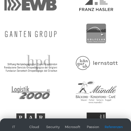
IT 
Cloud
Security
Microsoft 
Passion
Referenzen