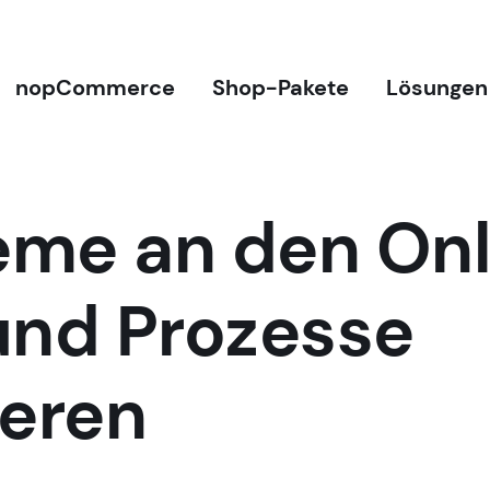
nopCommerce
Shop-Pakete
Lösungen
teme an den On
und Prozesse
ieren