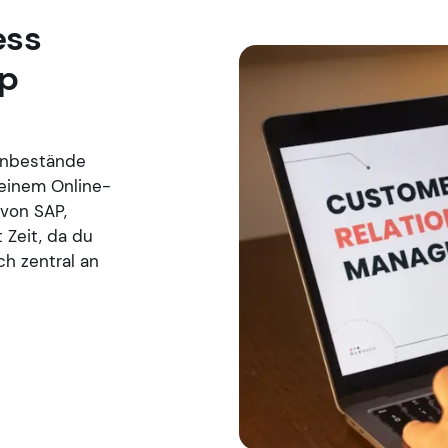
ess
op
enbestände
einem Online-
 von SAP,
 Zeit, da du
h zentral an