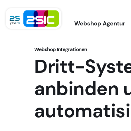
Zum Inhalt springen
Webshop Agentur
Webshop Integrationen
Dritt-Sys
anbinden 
automatis