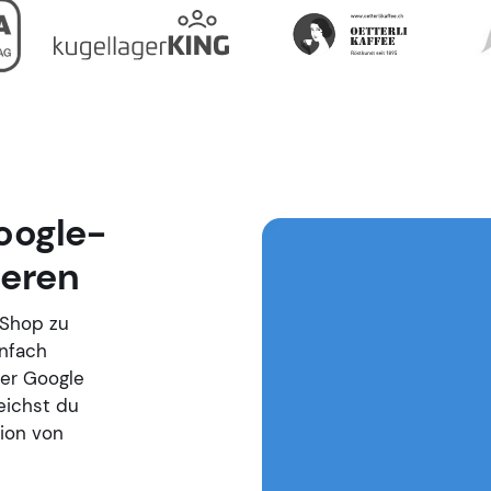
oogle-
ieren
-Shop zu
infach
der Google
eichst du
tion von