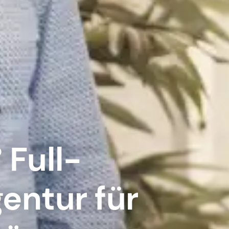
 Full-
entur für