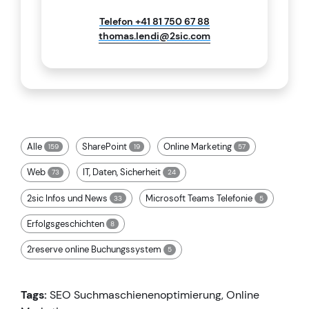
Telefon +41 81 750 67 88
thomas.lendi@2sic.com
Alle
SharePoint
Online Marketing
159
19
57
Web
IT, Daten, Sicherheit
73
24
2sic Infos und News
Microsoft Teams Telefonie
33
5
Erfolgsgeschichten
8
2reserve online Buchungssystem
5
Tags:
SEO Suchmaschienenoptimierung
,
Online