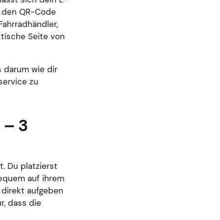
du den QR-Code
Fahrradhändler,
tische Seite von
s darum wie dir
service zu
 – 3
. Du platzierst
bequem auf ihrem
 direkt aufgeben
r, dass die