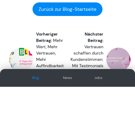
Zurück zur Blog-Startseite
Vorheriger
Nächster
Beitrag:
Mehr
Beitrag:
Wert, Mehr
Vertrauen
Vertrauen,
schaffen durch
Mehr
Kundenstimmen:
Auffindbarkeit:
Mit Testimonials
Warum dich
mehr Verkäufe
Blog
News
Jobs
ein Blog nach
und Anfragen
vorne bringt
generieren