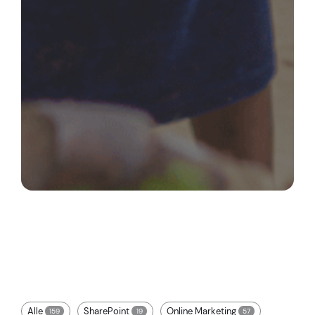
Alle
SharePoint
Online Marketing
159
19
57