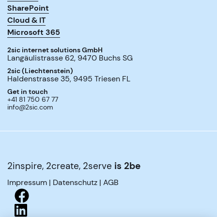
SharePoint
Cloud & IT
Microsoft 365
2sic internet solutions GmbH
Langäulistrasse 62
,
9470
Buchs SG
2sic (Liechtenstein)
Haldenstrasse 35
,
9495
Triesen FL
Get in touch
+41 81 750 67 77
info@2sic.com
2inspire, 2create, 2serve
is 2be
Impressum
|
Datenschutz
|
AGB