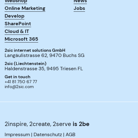
Webshop
News
Online Marketing
Jobs
Develop
SharePoint
Cloud & IT
Microsoft 365
2sic internet solutions GmbH
Langäulistrasse 62
,
9470
Buchs SG
2sic (Liechtenstein)
Haldenstrasse 35
,
9495
Triesen FL
Get in touch
+41 81 750 67 77
info@2sic.com
2inspire, 2create, 2serve
is 2be
Impressum
|
Datenschutz
|
AGB