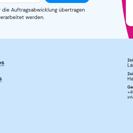
r die Auftragsabwicklung übertragen
erarbeitet werden.
2s
es
La
2s
s
Ha
s
Ge
+4
in
an