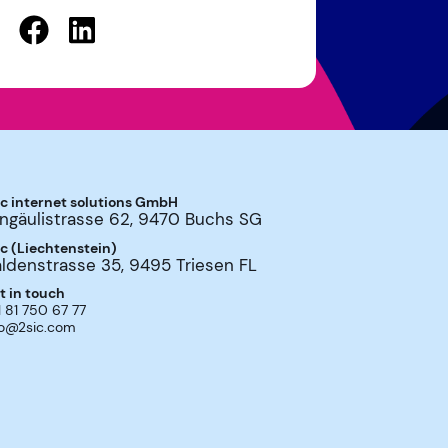
ic internet solutions GmbH
ngäulistrasse 62
,
9470
Buchs SG
ic (Liechtenstein)
ldenstrasse 35
,
9495
Triesen FL
t in touch
1 81 750 67 77
fo@2sic.com
melden