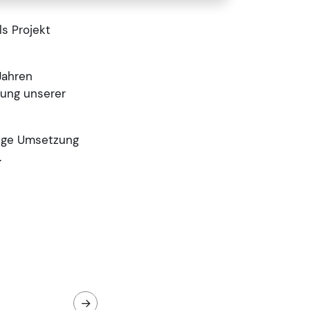
ls Projekt
Jahren
tung unserer
sige Umsetzung
.
→