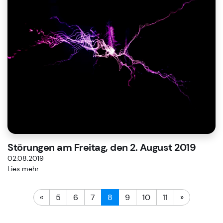
Störungen am Freitag, den 2. August 2019
02.08.2019
Lies mehr
«
5
6
7
8
9
10
11
»