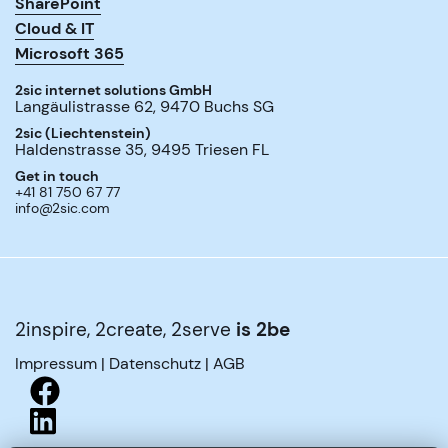
SharePoint
Cloud & IT
Microsoft 365
2sic internet solutions GmbH
Langäulistrasse 62
,
9470
Buchs SG
2sic (Liechtenstein)
Haldenstrasse 35
,
9495
Triesen FL
Get in touch
+41 81 750 67 77
info@2sic.com
2inspire, 2create, 2serve
is 2be
Impressum
|
Datenschutz
|
AGB