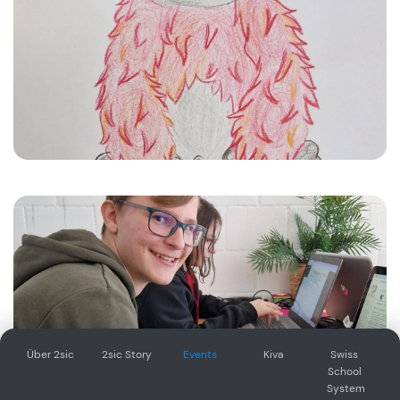
Über 2sic
2sic Story
Events
Kiva
Swiss 
School 
System