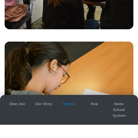
Über 2sic
2sic Story
Events
Kiva
Swiss 
School 
System