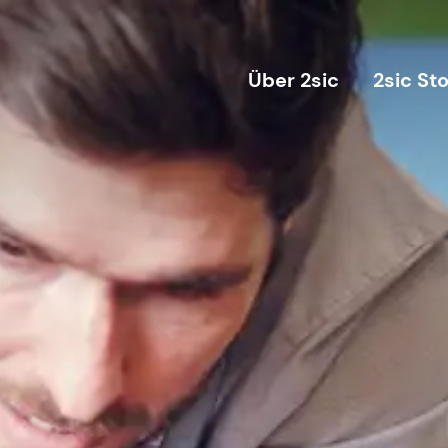
Über 2sic
2sic St