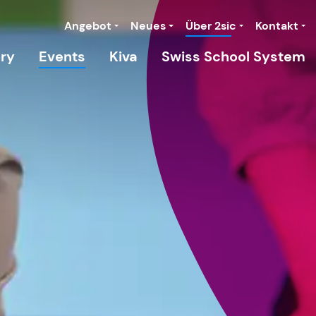
Angebot
Neues
Über 2sic
Kontakt
ory
Events
Kiva
Swiss School System