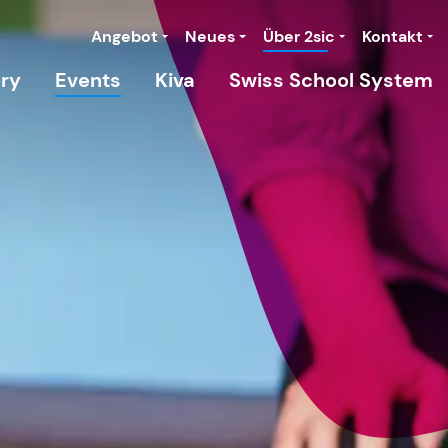
Angebot
Neues
Über 2sic
Kontakt
ory
Events
Kiva
Swiss School System