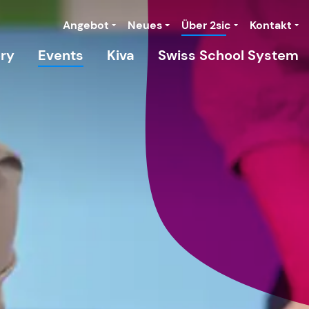
Angebot
Neues
Über 2sic
Kontakt
ory
Events
Kiva
Swiss School System