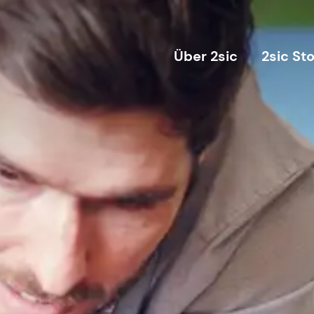
Über 2sic
2sic St