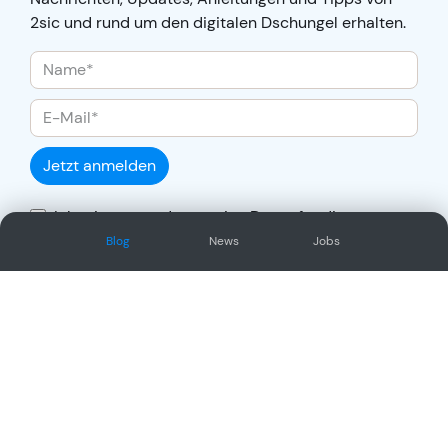
2sic und rund um den digitalen Dschungel erhalten.
Jetzt anmelden
Ich stimme zu, dass meine Daten für die
Auftragsabwicklung übertragen und gemäss
Blog
News
Jobs
Datenschutzerklärung
verarbeitet werden.
Social Network
Oder/und folge uns auf unseren
anderen sozialen Kanälen