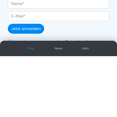
Jetzt anmelden
Ich stimme zu, dass meine Daten für die
Auftragsabwicklung übertragen und gemäss
Blog
News
Jobs
Datenschutzerklärung
verarbeitet werden.
Social Network
Oder/und folge uns auf unseren
anderen sozialen Kanälen