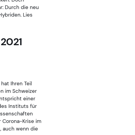
r: Durch die neu
Hybriden. Lies
 2021
at Ihren Teil
en im Schweizer
ntspricht einer
s Instituts für
issenschaften
r Corona-Krise im
d, auch wenn die