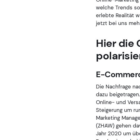
welche Trends sol
erlebte Realität 
jetzt bei uns meh
Hier die
polarisi
E-Commerc
Die Nachfrage na
dazu beigetragen
Online- und Versa
Steigerung um run
Marketing Manag
(ZHAW) gehen dav
Jahr 2020 um übe