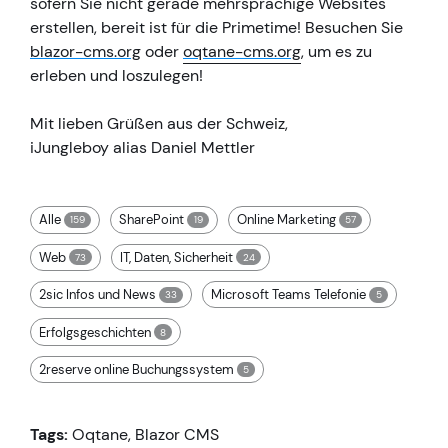
sofern Sie nicht gerade mehrsprachige Websites
erstellen, bereit ist für die Primetime! Besuchen Sie
blazor-cms.org
oder
oqtane-cms.org
, um es zu
erleben und loszulegen!
Mit lieben Grüßen aus der Schweiz,
iJungleboy alias Daniel Mettler
Alle
SharePoint
Online Marketing
159
19
57
Web
IT, Daten, Sicherheit
73
24
2sic Infos und News
Microsoft Teams Telefonie
33
5
Erfolgsgeschichten
8
2reserve online Buchungssystem
5
Tags:
Oqtane
,
Blazor CMS