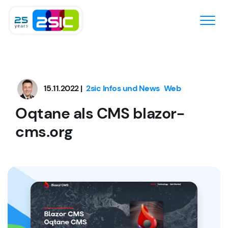
Zum Inhalt springen
15.11.2022 |
2sic Infos und News
Web
Oqtane als CMS blazor-
cms.org