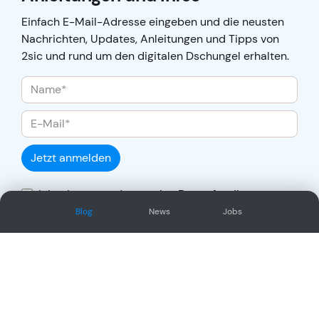
Einfach E-Mail-Adresse eingeben und die neusten
Nachrichten, Updates, Anleitungen und Tipps von
2sic und rund um den digitalen Dschungel erhalten.
Jetzt anmelden
Ich stimme zu, dass meine Daten für die
Auftragsabwicklung übertragen und gemäss
Blog
News
Jobs
Datenschutzerklärung
verarbeitet werden.
Social Network
Oder/und folge uns auf unseren
anderen sozialen Kanälen