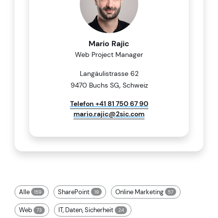
Mario Rajic
Web Project Manager
Langäulistrasse 62
,
9470 Buchs SG
Schweiz
Telefon +41 81 750 67 90
mario.rajic@2sic.com
Alle
SharePoint
Online Marketing
159
19
57
Web
IT, Daten, Sicherheit
73
24