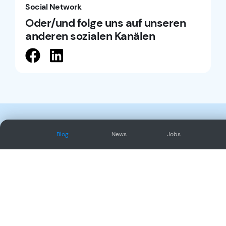
Social Network
Oder/und folge uns auf unseren
anderen sozialen Kanälen
Angebot
Neues
Blog
News
Jobs
Website
Blog
Webshop
News
Online Marketing
Jobs
Develop
SharePoint
Cloud & IT
Microsoft 365