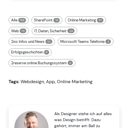
Alle
SharePoint
Online Marketing
159
19
57
Web
IT, Daten, Sicherheit
73
24
2sic Infos und News
Microsoft Teams Telefonie
33
5
Erfolgsgeschichten
8
2reserve online Buchungssystem
5
Tags:
Webdesign
,
App
,
Online Marketing
Als Designer stehe ich auf alles
was Design betrifft. Dazu
gehört, immer am Ball zu