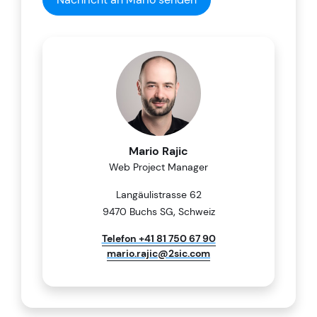
Mario Rajic
Web Project Manager
Langäulistrasse 62
,
9470 Buchs SG
Schweiz
Telefon +41 81 750 67 90
mario.rajic@2sic.com