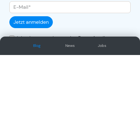
Jetzt anmelden
Ich stimme zu, dass meine Daten für die
Auftragsabwicklung übertragen und gemäss
Blog
News
Jobs
Datenschutzerklärung
verarbeitet werden.
Social Network
Oder/und folge uns auf unseren
anderen sozialen Kanälen