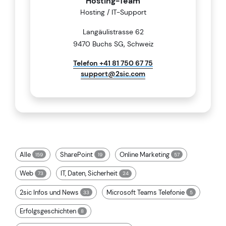
Hosting-Team
Hosting / IT-Support
Langäulistrasse 62
,
9470 Buchs SG
Schweiz
Telefon +41 81 750 67 75
support@2sic.com
Alle
SharePoint
Online Marketing
159
19
57
Web
IT, Daten, Sicherheit
73
24
2sic Infos und News
Microsoft Teams Telefonie
33
5
Erfolgsgeschichten
8