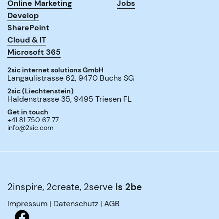
Online Marketing
Jobs
Develop
SharePoint
Cloud & IT
Microsoft 365
2sic internet solutions GmbH
Langäulistrasse 62
,
9470
Buchs SG
2sic (Liechtenstein)
Haldenstrasse 35
,
9495
Triesen FL
Get in touch
+41 81 750 67 77
info@2sic.com
2inspire, 2create, 2serve
is 2be
Impressum
|
Datenschutz
|
AGB