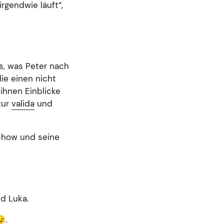
rgendwie läuft“,
s, was Peter nach
ie einen nicht
ihnen Einblicke
zur
valida
und
w-how und seine
nd Luka.
😉.