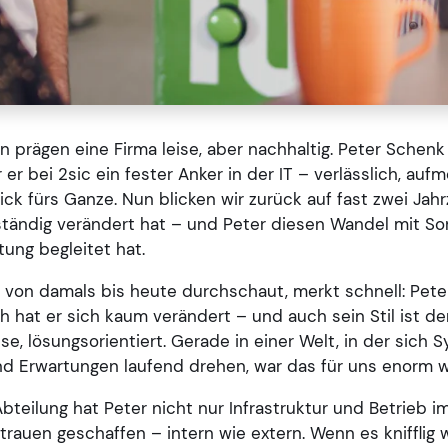
rägen eine Firma leise, aber nachhaltig. Peter Schenk 
 er bei 2sic ein fester Anker in der IT – verlässlich, au
ck fürs Ganze. Nun blicken wir zurück auf fast zwei Jah
ständig verändert hat – und Peter diesen Wandel mit So
ung begleitet hat.
 von damals bis heute durchschaut, merkt schnell: Peter
h hat er sich kaum verändert – und auch sein Stil ist de
se, lösungsorientiert. Gerade in einer Welt, in der sich 
d Erwartungen laufend drehen, war das für uns enorm we
Abteilung hat Peter nicht nur Infrastruktur und Betrieb im
rauen geschaffen – intern wie extern. Wenn es knifflig 