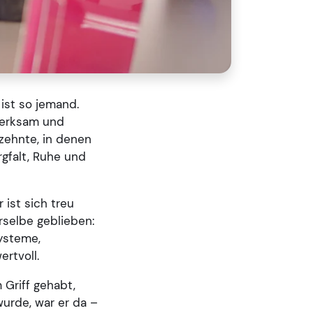
ist so jemand.
fmerksam und
rzehnte, in denen
rgfalt, Ruhe und
 ist sich treu
rselbe geblieben:
Systeme,
rtvoll.
 Griff gehabt,
wurde, war er da –