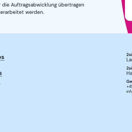
r die Auftragsabwicklung übertragen
erarbeitet werden.
2s
es
La
2s
s
Ha
s
Ge
+4
in
an