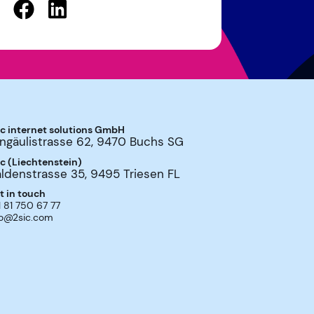
ic internet solutions GmbH
ngäulistrasse 62
,
9470
Buchs SG
ic (Liechtenstein)
ldenstrasse 35
,
9495
Triesen FL
t in touch
1 81 750 67 77
fo@2sic.com
melden