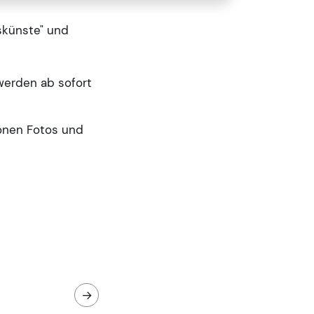
skünste" und
werden ab sofort
hönen Fotos und
→