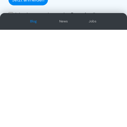
Ich stimme zu, dass meine Daten für die
Auftragsabwicklung übertragen und gemäss
Blog
News
Jobs
Datenschutzerklärung
verarbeitet werden.
Social Network
Oder/und folge uns auf unseren
anderen sozialen Kanälen
Angebot
Neues
Website
Blog