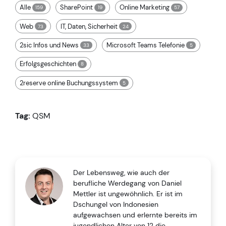
Alle
SharePoint
Online Marketing
159
19
57
Web
IT, Daten, Sicherheit
73
24
2sic Infos und News
Microsoft Teams Telefonie
33
5
Erfolgsgeschichten
8
2reserve online Buchungssystem
5
Tag:
QSM
Der Lebensweg, wie auch der
berufliche Werdegang von Daniel
Mettler ist ungewöhnlich. Er ist im
Dschungel von Indonesien
aufgewachsen und erlernte bereits im
jugendlichen Alter von 12 die