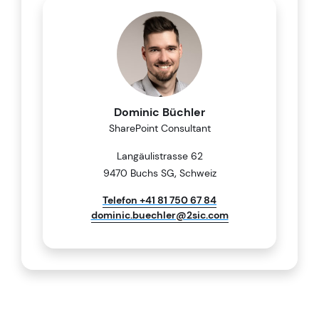
Dominic Büchler
SharePoint Consultant
Langäulistrasse 62
,
9470 Buchs SG
Schweiz
Telefon +41 81 750 67 84
dominic.buechler@2sic.com