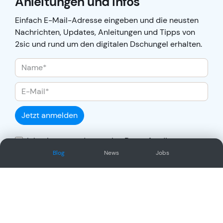
Anleitungen und Infos
Einfach E-Mail-Adresse eingeben und die neusten
Nachrichten, Updates, Anleitungen und Tipps von
2sic und rund um den digitalen Dschungel erhalten.
Jetzt anmelden
Ich stimme zu, dass meine Daten für die
Auftragsabwicklung übertragen und gemäss
Blog
News
Jobs
Datenschutzerklärung
verarbeitet werden.
Social Network
Oder/und folge uns auf unseren
anderen sozialen Kanälen