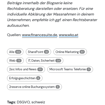
Beiträge innerhalb der Blogserie keine
Rechtsberatung darstellen oder ersetzen. Für eine
individuelle Abklärung der Massnahmen in deinem
Unternehmen, empfehle ich ggf. einen Rechtsberater
aufzusuchen.
Quellen:
www.financesuite.de
,
www.wko.at
Alle
SharePoint
Online Marketing
159
19
57
Web
IT, Daten, Sicherheit
73
24
2sic Infos und News
Microsoft Teams Telefonie
33
5
Erfolgsgeschichten
8
2reserve online Buchungssystem
5
Tags:
DSGVO
,
schweiz