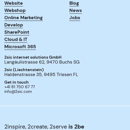
Website
Blog
Webshop
News
Online Marketing
Jobs
Develop
SharePoint
Cloud & IT
Microsoft 365
2sic internet solutions GmbH
Langäulistrasse 62
,
9470
Buchs SG
2sic (Liechtenstein)
Haldenstrasse 35
,
9495
Triesen FL
Get in touch
+41 81 750 67 77
info@2sic.com
2inspire, 2create, 2serve
is 2be