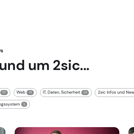
ws
rund um 2sic...
g
Web
IT, Daten, Sicherheit
2sic Infos und Ne
57
73
24
ungssystem
5