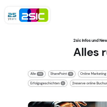
Zum Inhalt springen
2sic Infos und Ne
Alles 
Alle
SharePoint
Online Marketin
159
19
Erfolgsgeschichten
2reserve online Buch
8