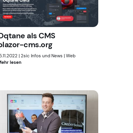
Oqtane als CMS
blazor-cms.org
5.11.2022 |
2sic Infos und News
|
Web
ehr lesen