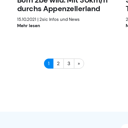
Born 2be wild: Mit 30km/h
durchs Appenzellerland
15.10.2021 |
2sic Infos und News
2
Mehr lesen
M
1
2
3
»